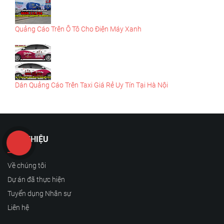
Quảng Cáo Trên Ô Tô Cho Điện Máy Xanh
Dán Quảng Cáo Trên Taxi Giá Rẻ Uy Tín Tại Hà Nội
GIỚI THIỆU
Về chúng tôi
Dự án đã thực hiện
Tuyển dụng Nhân sự
Liên hệ