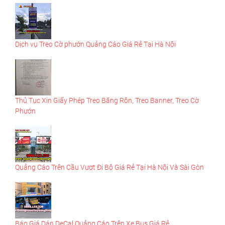
Dịch vụ Treo Cờ phướn Quảng Cáo Giá Rẻ Tại Hà Nội
Thủ Tục Xin Giấy Phép Treo Băng Rôn, Treo Banner, Treo Cờ
Phướn
Quảng Cáo Trên Cầu Vượt Đi Bộ Giá Rẻ Tại Hà Nội Và Sài Gòn
Báo Giá Dán DeCal Quảng Cáo Trên Xe Bus Giá Rẻ