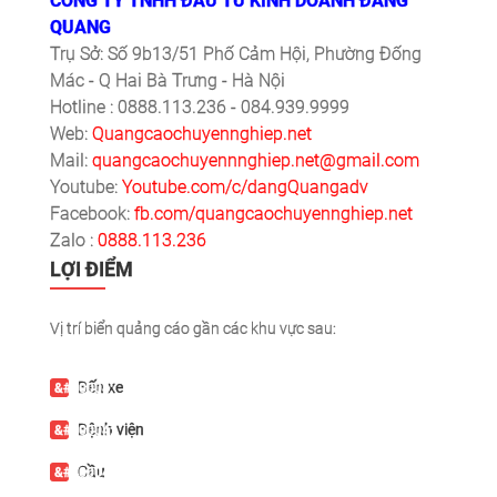
CÔNG TY TNHH ĐẦU TƯ KINH DOANH ĐĂNG
QUANG
Trụ Sở: Số 9b13/51 Phố Cảm Hội, Phường Đống
Mác - Q Hai Bà Trưng - Hà Nội
Hotline : 0888.113.236 - 084.939.9999
Web:
Quangcaochuyennghiep.net
Mail:
quangcaochuyennnghiep.net@gmail.com
Youtube:
Youtube.com/c/dangQuangadv
Facebook:
fb.com/quangcaochuyennghiep.net
Zalo :
0888.113.236
LỢI ĐIỂM
Vị trí biển quảng cáo gần các khu vực sau:
Bến xe
Bệnh viện
Cầu