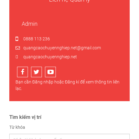
Admin
0888 113 236
quangcaochuyennghiep.net@gmail.com
quangcaochuyennghiep.net
Bạn cần
Đăng nhập
hoặc
Đăng kí
để xem thông tin liên
lạc.
Tìm kiếm vị trí
Từ khóa