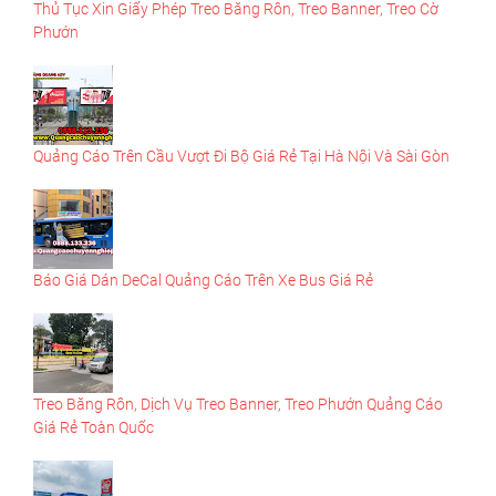
Thủ Tục Xin Giấy Phép Treo Băng Rôn, Treo Banner, Treo Cờ
Phướn
Quảng Cáo Trên Cầu Vượt Đi Bộ Giá Rẻ Tại Hà Nội Và Sài Gòn
Báo Giá Dán DeCal Quảng Cáo Trên Xe Bus Giá Rẻ
Treo Băng Rôn, Dịch Vụ Treo Banner, Treo Phướn Quảng Cáo
Giá Rẻ Toàn Quốc