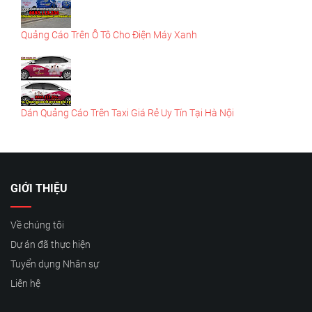
Quảng Cáo Trên Ô Tô Cho Điện Máy Xanh
Dán Quảng Cáo Trên Taxi Giá Rẻ Uy Tín Tại Hà Nội
GIỚI THIỆU
Về chúng tôi
Dự án đã thực hiện
Tuyển dụng Nhân sự
Liên hệ