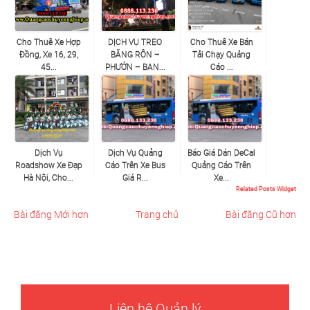
Cho Thuê Xe Hợp
DỊCH VỤ TREO
Cho Thuê Xe Bán
Đồng, Xe 16, 29,
BĂNG RÔN –
Tải Chạy Quảng
45...
PHƯỚN – BAN...
Cáo ...
Dịch Vụ
Dịch Vụ Quảng
Báo Giá Dán DeCal
Roadshow Xe Đạp
Cáo Trên Xe Bus
Quảng Cáo Trên
Hà Nội, Cho...
Giá R...
Xe...
Related Posts Widget
Bài đăng Mới hơn
Trang chủ
Bài đăng Cũ hơn
Liên hệ Quản lý